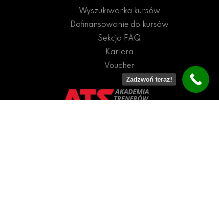
Wyszukiwarka kursów
Dofinansowanie do kursów
Sekcja FAQ
Kariera
Voucher
Zadzwoń teraz!
+48 516 501 395
kontakt@ats-sport.pl
pn.- pt.09:00-17:00
sb.09:00-13:00