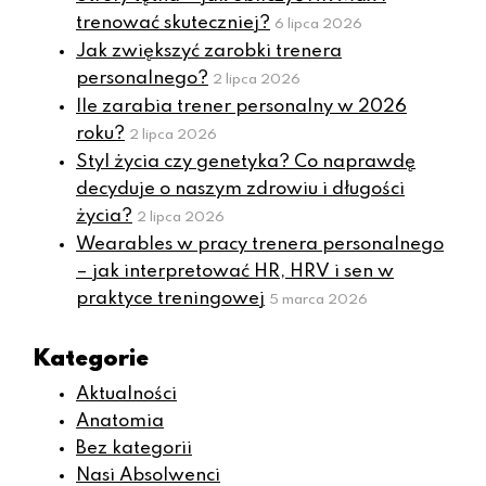
trenować skuteczniej?
6 lipca 2026
Jak zwiększyć zarobki trenera
personalnego?
2 lipca 2026
Ile zarabia trener personalny w 2026
roku?
2 lipca 2026
Styl życia czy genetyka? Co naprawdę
decyduje o naszym zdrowiu i długości
życia?
2 lipca 2026
Wearables w pracy trenera personalnego
– jak interpretować HR, HRV i sen w
praktyce treningowej
5 marca 2026
Kategorie
Aktualności
Anatomia
Bez kategorii
Nasi Absolwenci