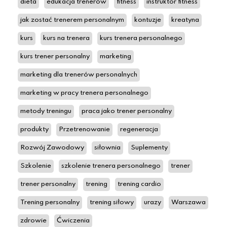
dieta
edukacja trenerów
fitness
instruktor fitness
jak zostać trenerem personalnym
kontuzje
kreatyna
kurs
kurs na trenera
kurs trenera personalnego
kurs trener personalny
marketing
marketing dla trenerów personalnych
marketing w pracy trenera personalnego
metody treningu
praca jako trener personalny
produkty
Przetrenowanie
regeneracja
Rozwój Zawodowy
siłownia
Suplementy
Szkolenie
szkolenie trenera personalnego
trener
trener personalny
trening
trening cardio
Trening personalny
trening siłowy
urazy
Warszawa
zdrowie
Ćwiczenia