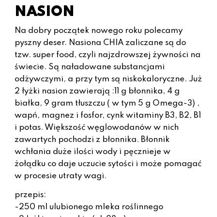
NASION
Na dobry początek nowego roku polecamy
pyszny deser. Nasiona CHIA zaliczane są do
tzw. super food, czyli najzdrowszej żywności na
świecie. Są naładowane substancjami
odżywczymi, a przy tym są niskokaloryczne. Już
2 łyżki nasion zawierają :11 g błonnika, 4 g
białka, 9 gram tłuszczu ( w tym 5 g Omega-3) ,
wapń, magnez i fosfor, cynk witaminy B3, B2, B1
i potas. Większość węglowodanów w nich
zawartych pochodzi z błonnika. Błonnik
wchłania duże ilości wody i pęcznieje w
żołądku co daje uczucie sytości i może pomagać
w procesie utraty wagi.
przepis:
-250 ml ulubionego mleka roślinnego