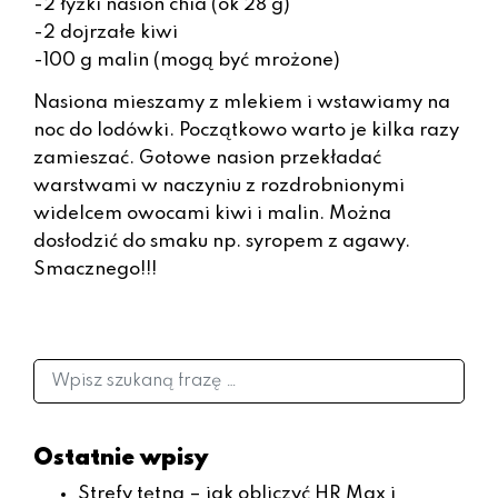
-2 łyżki nasion chia (ok 28 g)
-2 dojrzałe kiwi
-100 g malin (mogą być mrożone)
Nasiona mieszamy z mlekiem i wstawiamy na
noc do lodówki. Początkowo warto je kilka razy
zamieszać. Gotowe nasion przekładać
warstwami w naczyniu z rozdrobnionymi
widelcem owocami kiwi i malin. Można
dosłodzić do smaku np. syropem z agawy.
Smacznego!!!
Ostatnie wpisy
Strefy tętna – jak obliczyć HR Max i